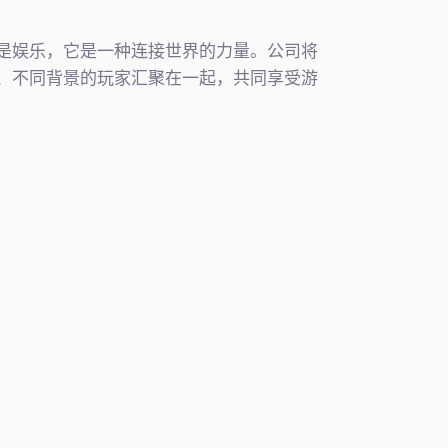
是娱乐，它是一种连接世界的力量。公司将
、不同背景的玩家汇聚在一起，共同享受游