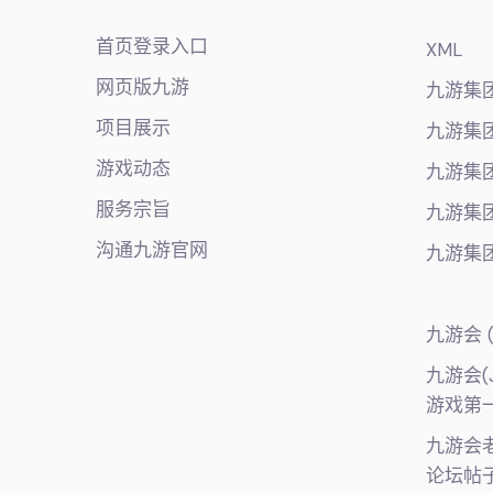
首页登录入口
XML
网页版九游
九游集
项目展示
九游集
游戏动态
九游集
服务宗旨
九游集
沟通九游官网
九游集团
九游会 
九游会(J
游戏第
九游会
论坛帖