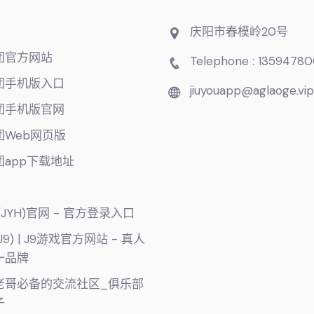
庆阳市春模岭20号
团官方网站
Telephone : 1359478
团手机版入口
jiuyouapp@aglaoge.vip
团手机版官网
团Web网页版
app下载地址
(JYH)官网 - 官方登录入口
9) | J9游戏官方网站 - 真人
一品牌
老哥必备的交流社区_俱乐部
子