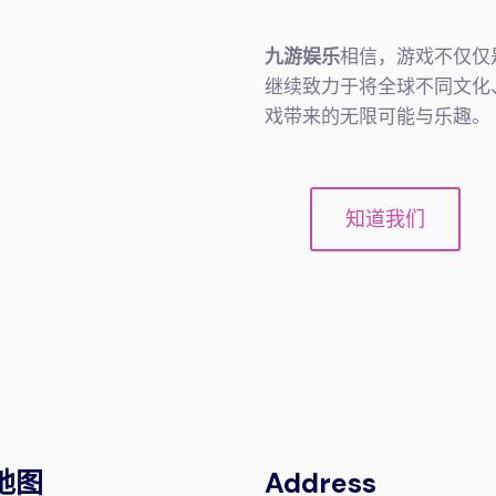
九游娱乐
相信，游戏不仅仅
继续致力于将全球不同文化
戏带来的无限可能与乐趣。
知道我们
地图
Address