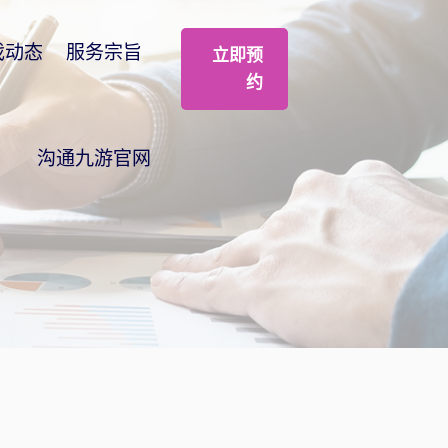
戏动态
服务宗旨
立即预
约
沟通九游官网